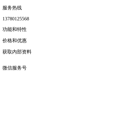
服务热线
13780125568
功能和特性
价格和优惠
获取内部资料
微信服务号