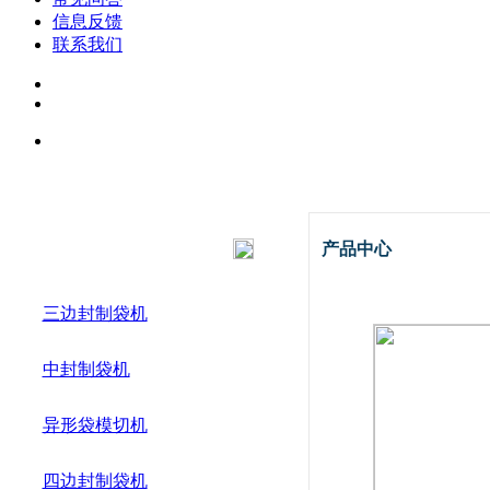
信息反馈
联系我们
产品目录
产品中心
三边封制袋机
中封制袋机
异形袋模切机
四边封制袋机