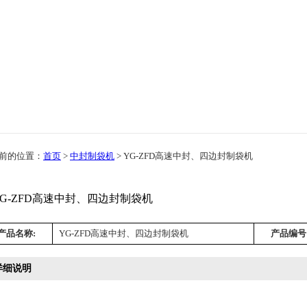
前的位置：
首页
>
中封制袋机
> YG-ZFD高速中封、四边封制袋机
产品名称:
YG-ZFD高速中封、四边封制袋机
产品编号
详细说明