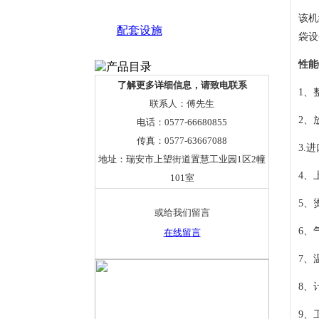
该机
配套设施
袋设
性能
了解更多详细信息，请致电联系
1、
联系人：傅先生
2、
电话：0577-66680855
传真：0577-63667088
3.
进
地址：瑞安市上望街道置慧工业园1区2幢
4、
101室
5、
或给我们留言
6、
在线留言
7、
8、
9、