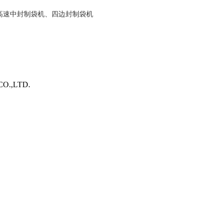
高速中封制袋机、四边封制袋机
O.,LTD.