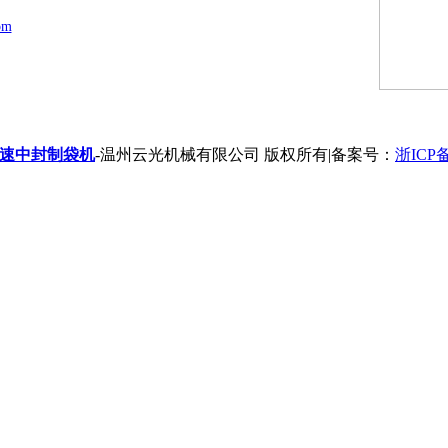
om
速中封制袋机
-温州云光机械有限公司 版权所有|备案号：
浙ICP备