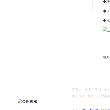
◆冲
◆
倍
◆
批
相关
联系人：傅先生 手机：1378012
生产地址：瑞安市上望街道置