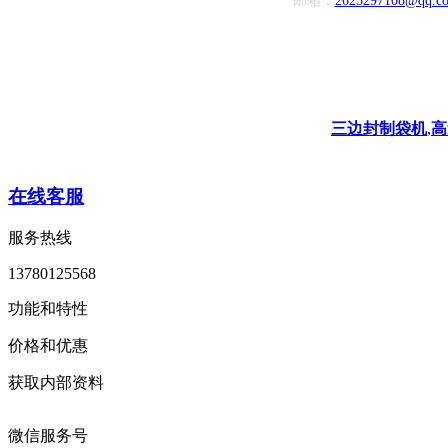
邮箱：
2625297108@qq.c
三边封制袋机
,
高
在线客服
服务热线
13780125568
功能和特性
价格和优惠
获取内部资料
微信服务号