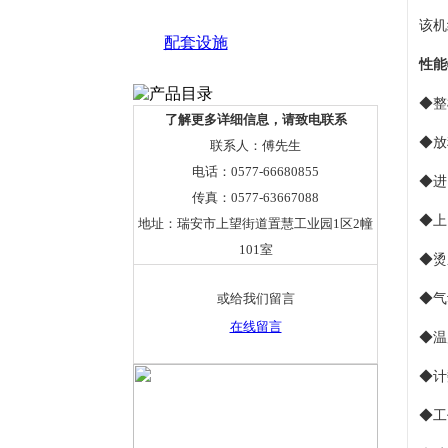
该机
配套设施
性能
◆
整
了解更多详细信息，请致电联系
◆
放
联系人：傅先生
电话：0577-66680855
◆
进
传真：0577-63667088
◆
上
地址：瑞安市上望街道置慧工业园1区2幢
101室
◆
烫
或给我们留言
◆
气
在线留言
◆
温
◆计
◆工