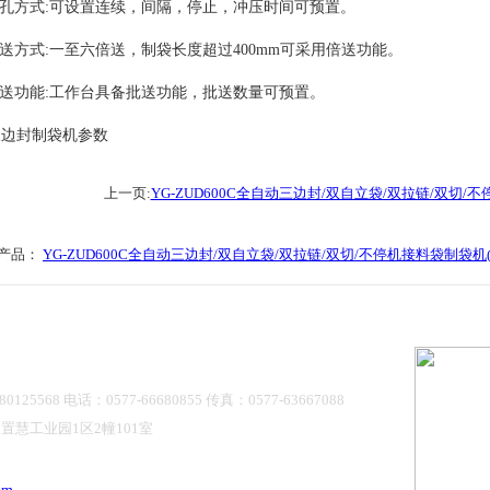
孔方式:可设置连续，间隔，停止，冲压时间可预置。
送方式:一至六倍送，制袋长度超过400mm可采用倍送功能。
送功能:工作台具备批送功能，批送数量可预置。
上一页:
YG-ZUD600C全自动三边封/双自立袋/双拉链/双切/
产品：
YG-ZUD600C全自动三边封/双自立袋/双拉链/双切/不停机接料袋制袋机
5568 电话：0577-66680855 传真：0577-63667088
慧工业园1区2幢101室