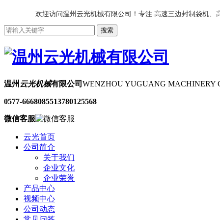
欢迎访问温州云光机械有限公司！专注:高速三边封制袋机、
温州
云光机械
有限公司
WENZHOU YUGUANG MACHINERY C
0577-66680855
13780125568
微信客服
云光首页
公司简介
关于我们
企业文化
企业荣誉
产品中心
视频中心
公司动态
常见问答