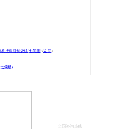
不停机接料袋制袋机(七伺服)
<
返 回
>
(七伺服)
13780125568
全国咨询热线