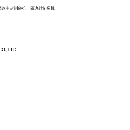
高速中封制袋机、四边封制袋机
O.,LTD.